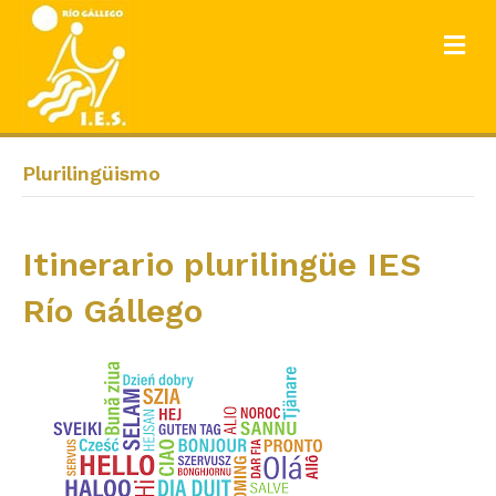
ME
Plurilingüismo
Itinerario plurilingüe IES
Río Gállego