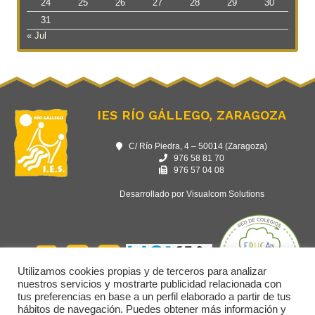
24
25
26
27
28
29
30
31
« Jul
IES RÍO GÁLLEGO, ZARAGOZA
C/ Río Piedra, 4 – 50014 (Zaragoza)
976 58 81 70
976 57 04 08
Desarrollado por Visualcom Solutions
Utilizamos cookies propias y de terceros para analizar
nuestros servicios y mostrarte publicidad relacionada con
tus preferencias en base a un perfil elaborado a partir de tus
hábitos de navegación. Puedes obtener más información y