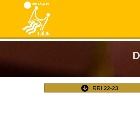
D
RRI 22-23