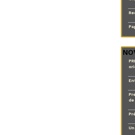
Re
Pag
NO
PR
or
En
Pr
de
Pr
Un