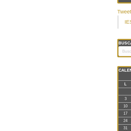
Tweet
IE
BUSC
CALE
L
3
10
17
24
31