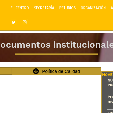
EL CENTRO
SECRETARÍA
ESTUDIOS
ORGANIZACIÓN
A
ocumentos institucional
Política de Calidad
NOVE
NU
PR
Pro
mo