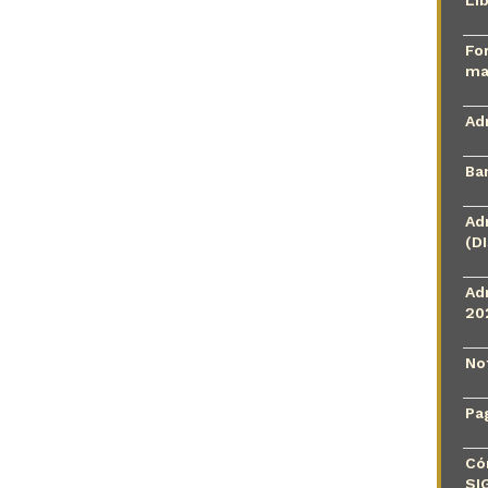
Li
Fo
ma
Ad
Ba
Ad
(D
Ad
20
No
Pa
Có
SI