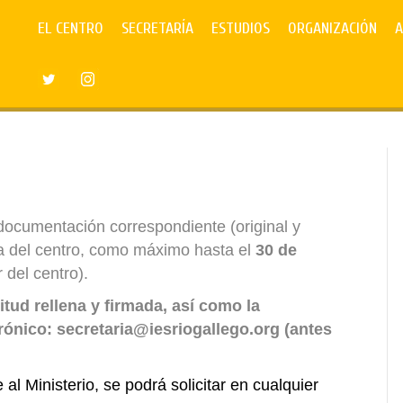
EL CENTRO
SECRETARÍA
ESTUDIOS
ORGANIZACIÓN
A
 documentación correspondiente (original y
a del centro, como máximo hasta el
30 de
 del centro).
itud rellena y firmada, así como la
rónico: secretaria@iesriogallego.org (antes
al Ministerio, se podrá solicitar en cualquier