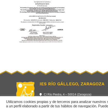
IES RÍO GÁLLEGO, ZARAGOZA
C/ Río Piedra, 4 – 50014 (Zaragoza)
976 58 81 70
Utilizamos cookies propias y de terceros para analizar nuestros 
976 57 04 08
a un perfil elaborado a partir de tus hábitos de navegación. Pue