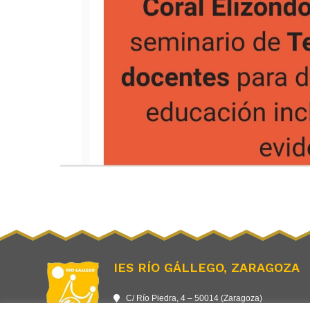
IES RÍO GÁLLEGO, ZARAGOZA
C/ Río Piedra, 4 – 50014 (Zaragoza)