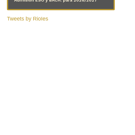
Admisión ESO y BACH. para 2026/2027
Tweets by RioIes