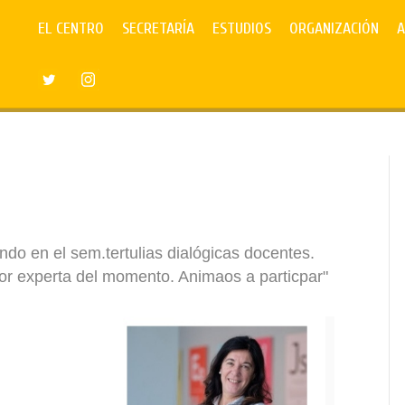
EL CENTRO
SECRETARÍA
ESTUDIOS
ORGANIZACIÓN
A
do en el sem.tertulias dialógicas docentes.
or experta del momento. Animaos a particpar"