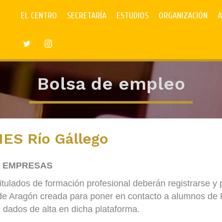
EL CENTRO
SECRETARÍA
ESTUDIOS
ORGANIZACIÓN
A
Bolsa de empleo
IES Río Gállego
A EMPRESAS
tulados de formación profesional deberán registrarse y 
de Aragón creada para poner en contacto a alumnos de 
 dados de alta en dicha plataforma.