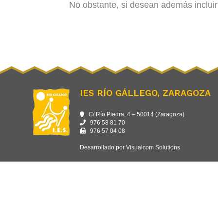
No obstante, si desean además incluir
IES RÍO GÁLLEGO, ZARAGOZA
C/ Río Piedra, 4 – 50014 (Zaragoza)
976 58 81 70
976 57 04 08
Desarrollado por Visualcom Solutions