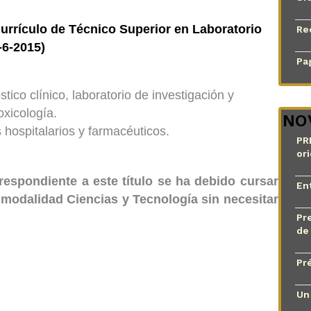
urrículo de Técnico Superior en Laboratorio
Re
-6-2015)
Pag
tico clínico, laboratorio de investigación y
oxicología.
NO
hospitalarios y farmacéuticos.
PR
or
respondiente a este título se ha debido cursar
En
 modalidad Ciencias y Tecnología sin necesitar
Pr
de
Pr
Un