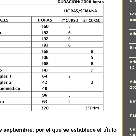
Li
Fo
ma
Ad
Ba
Ad
(D
Ad
20
No
Pa
Có
 septiembre, por el que se establece el título
SI