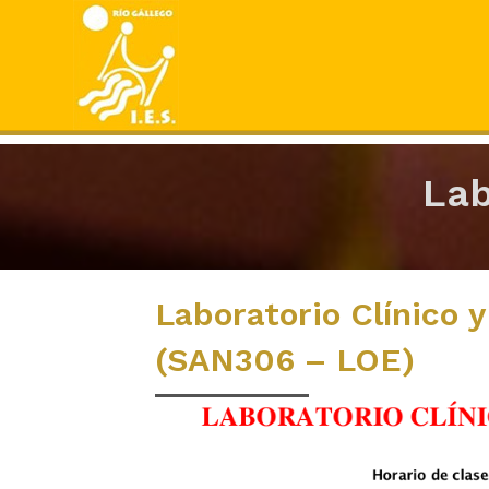
Lab
Laboratorio Clínico 
(SAN306 – LOE)