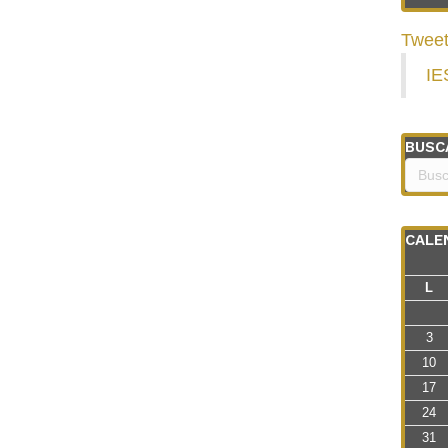
Tweet
IE
BUSC
CALE
L
3
10
17
24
31