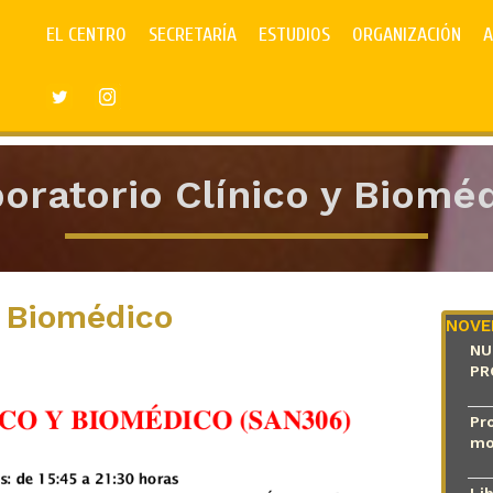
EL CENTRO
SECRETARÍA
ESTUDIOS
ORGANIZACIÓN
A
oratorio Clínico y Biomé
y Biomédico
NOVE
NU
PR
Pro
mo