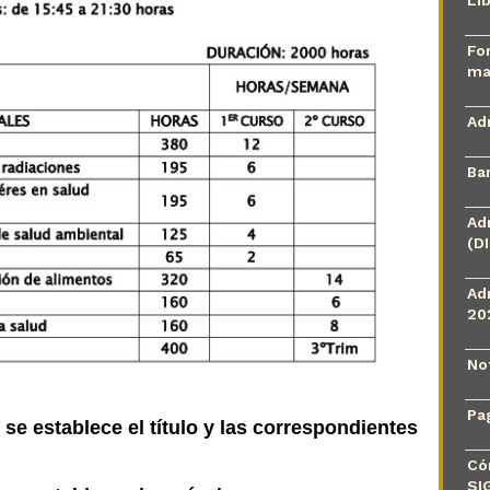
Fo
ma
Ad
Ba
Ad
(D
Ad
20
No
Pa
 se establece el título y las correspondientes
Có
SI