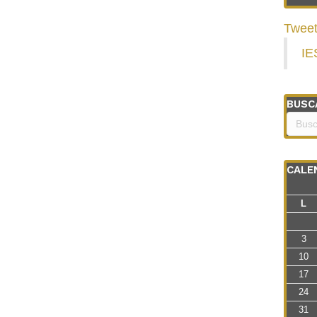
Tweet
IE
BUSC
CALE
L
3
10
17
24
31