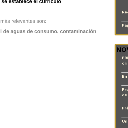
 se establece el currículo
Re
 más relevantes son:
Pag
rol de aguas de consumo, contaminación
NO
PR
or
En
Pr
de
Pr
Un