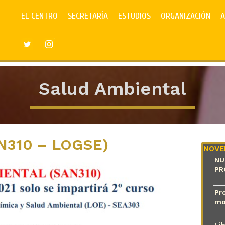
EL CENTRO
SECRETARÍA
ESTUDIOS
ORGANIZACIÓN
A
Salud Ambiental
AN310 – LOGSE)
NOVE
NU
PR
Pro
mo
Li